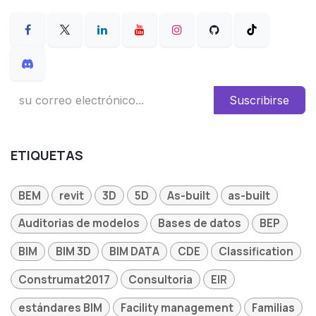
Suscribirse
ETIQUETAS
BEM
revit
3D
5D
As-built
as-built
Auditorias de modelos
Bases de datos
BEP
BIM
BIM 3D
BIM DATA
CDE
Classification
Construmat2017
Consultoria
EIR
estándares BIM
Facility management
Familias