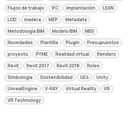
Flujos de trabajo
IFC
implantación
LEAN
LOD
madera
MEP
Metadata
Metodología BIM
Modelo BIM
NBS
Novedades
Plantilla
Plugin
Presupuestos
proyecto
PYME
Realidad virtual
Renders
Revit
Revit 2017
Revit 2018
Roles
Simbologia
Sostenibilidad
UE4
Unity
UnrealEngine
V-RAY
Virtual Reality
VR
VR Technology