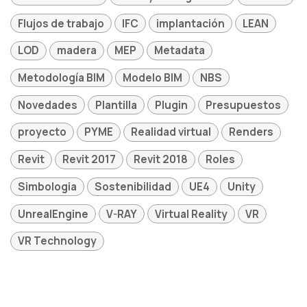
Flujos de trabajo
IFC
implantación
LEAN
LOD
madera
MEP
Metadata
Metodología BIM
Modelo BIM
NBS
Novedades
Plantilla
Plugin
Presupuestos
proyecto
PYME
Realidad virtual
Renders
Revit
Revit 2017
Revit 2018
Roles
Simbologia
Sostenibilidad
UE4
Unity
UnrealEngine
V-RAY
Virtual Reality
VR
VR Technology