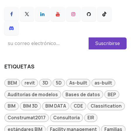
Suscribirse
ETIQUETAS
BEM
revit
3D
5D
As-built
as-built
Auditorias de modelos
Bases de datos
BEP
BIM
BIM 3D
BIM DATA
CDE
Classification
Construmat2017
Consultoria
EIR
estándares BIM
Facility management
Familias