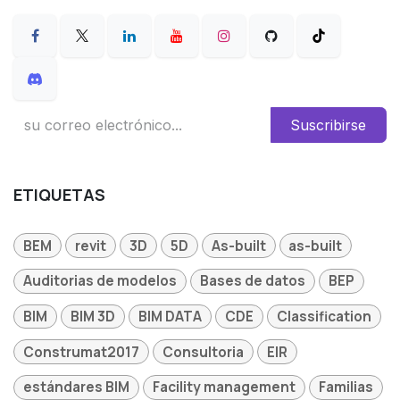
Suscribirse
ETIQUETAS
BEM
revit
3D
5D
As-built
as-built
Auditorias de modelos
Bases de datos
BEP
BIM
BIM 3D
BIM DATA
CDE
Classification
Construmat2017
Consultoria
EIR
estándares BIM
Facility management
Familias