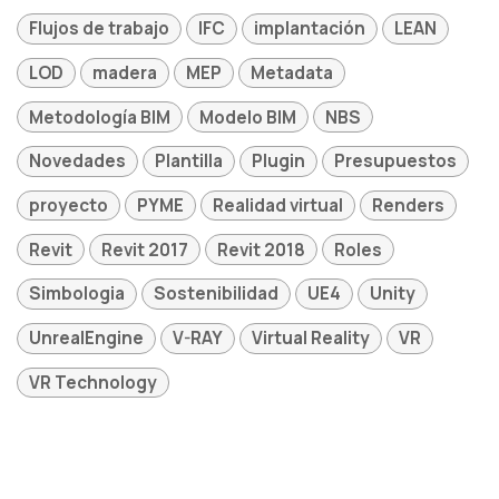
Flujos de trabajo
IFC
implantación
LEAN
LOD
madera
MEP
Metadata
Metodología BIM
Modelo BIM
NBS
Novedades
Plantilla
Plugin
Presupuestos
proyecto
PYME
Realidad virtual
Renders
Revit
Revit 2017
Revit 2018
Roles
Simbologia
Sostenibilidad
UE4
Unity
UnrealEngine
V-RAY
Virtual Reality
VR
VR Technology